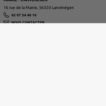
16 rue de la Mairie, 56320 Lanvénégen
02 97 34 40 10
NOUS CONTACTER
M'Y RENDRE
www.lanvenegen.bzh
ROI MORVAN COMMUNAUTÉ
13 Rue Jacques Rodallec, 56110 Gourin