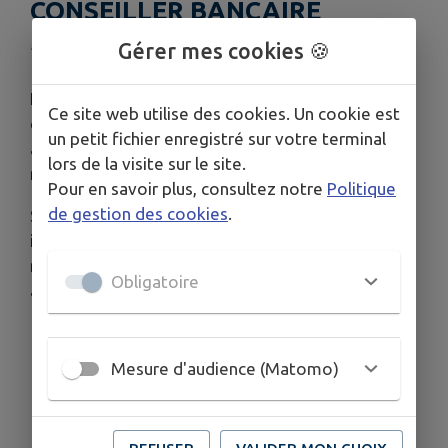
CONSEILLER BANCAIRE
Publié le samedi 04 octobre 2025 - Lanvénégen
Gérer mes cookies 🍪
Ne donnez jamais votre numéro de carte bancaire
Ce site web utilise des cookies. Un cookie est
ou votre code par téléphone, si la banque vous
un petit fichier enregistré sur votre terminal
appelle, ils disposent déjà de ces informations et
lors de la visite sur le site.
ne vous les demanderont pas.
Pour en savoir plus, consultez notre
Politique
de gestion des cookies
.
Si vous êtes appelé et qu'on vous demande cette
information : raccrochez et composez vous-
même le numéro de votre banque pour les
Obligatoire
alerter.
Mesure d'audience (Matomo)