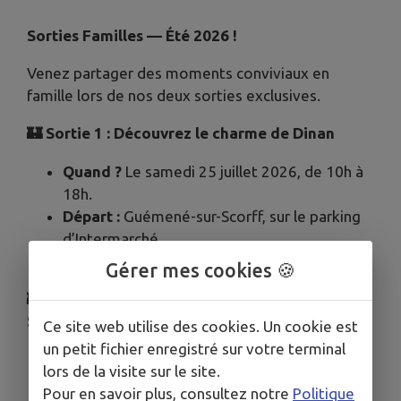
Sorties Familles — Été 2026 !
Venez partager des moments conviviaux en
famille lors de nos deux sorties exclusives.
🏰
Sortie 1 : Découvrez le charme de Dinan
Quand ?
Le samedi 25 juillet 2026, de 10h à
18h.
Départ :
Guémené-sur-Scorff, sur le parking
d’Intermarché.
Tarif unique :
8,00 €
Gérer mes cookies 🍪
🏰
Sortie 2 : Après-midi au Domaine de
SUSCINIO
Ce site web utilise des cookies. Un cookie est
un petit fichier enregistré sur votre terminal
Quand ?
Le samedi 29 août 2026, de 13h à
lors de la visite sur le site.
18h.
Pour en savoir plus, consultez notre
Politique