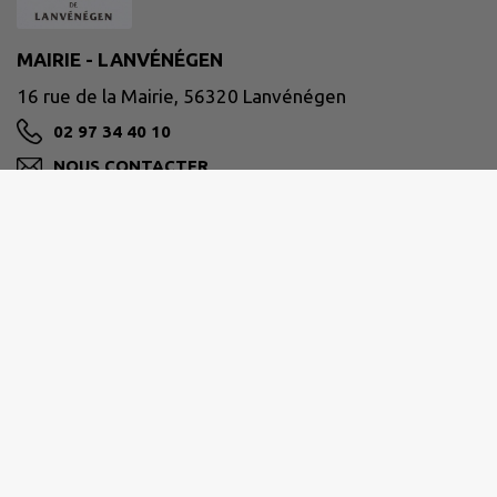
MAIRIE - LANVÉNÉGEN
16 rue de la Mairie, 56320 Lanvénégen
02 97 34 40 10
NOUS CONTACTER
M'Y RENDRE
www.lanvenegen.bzh