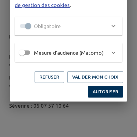
Départ :
Guémené-sur-Scorff.
de gestion des cookies
.
Tarifs :
* Plein tarif :
14 €
Enfants de 10 à 17 ans :
11 €
Enfants de moins de 10 ans :
8 €
Obligatoire
Inscriptions & Informations :
⚠️
Inscription obligatoire !
Pour participer,
Mesure d'audience (Matomo)
l'adhésion à la Maison des Habitants est requise (5
€).
REFUSER
VALIDER MON CHOIX
Ne tardez pas à réserver vos places pour partager
ces belles journées d'été avec nous !
AUTORISER
📞 Renseignements et inscriptions auprès de
Séverine : 06 07 57 10 64