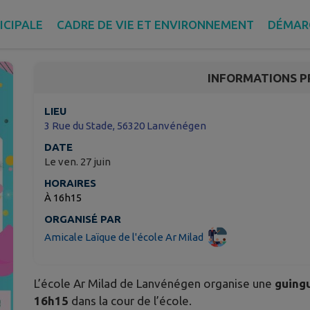
Guinguette de l’École 
ICIPALE
CADRE DE VIE ET ENVIRONNEMENT
DÉMAR
Lanvénégen
INFORMATIONS P
LIEU
3 Rue du Stade, 56320 Lanvénégen
DATE
Le ven. 27 juin
HORAIRES
À 16h15
ORGANISÉ PAR
Amicale Laïque de l'école Ar Milad
L’école Ar Milad de Lanvénégen organise une
guing
16h15
dans la cour de l’école.