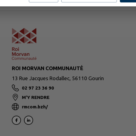
ROI MORVAN COMMUNAUTÉ
13 Rue Jacques Rodallec, 56110 Gourin
02 97 23 36 90
M'Y RENDRE
rmcom.bzh/