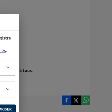
gistré
kies
.
le,
ouvert à tous
.
ORISER