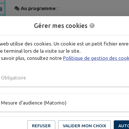
🎭
Au programme
:
Spectacle des enfants
Gérer mes cookies 🍪
Buvette et restauration
web utilise des cookies. Un cookie est un petit fichier enre
Jeux en bois, jeux collectifs
e terminal lors de la visite sur le site.
Maquillage, barbe à papa
 savoir plus, consultez notre
Politique de gestion des coo
Musique et animations
Obligatoire
🎈 Un moment festif et convivial pour toute la famil
Mesure d'audience (Matomo)
REFUSER
VALIDER MON CHOIX
AUT