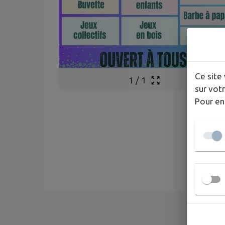
Ce site 
1
/
1
sur votr
Pour en