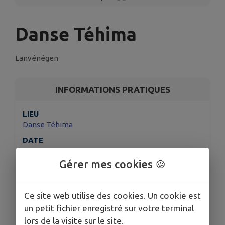
Danse Téhima
Lanvénégen
INFORMATIONS PRATIQUES
LIEU
Danse Téhima
DATE
Le mar. 9 juin
Gérer mes cookies 🍪
HORAIRES
De 10h00 à 11h15
ORGANISÉ PAR
Ce site web utilise des cookies. Un cookie est
Atelier-Galerie de la vieille école
un petit fichier enregistré sur votre terminal
lors de la visite sur le site.