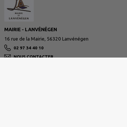
MAIRIE - LANVÉNÉGEN
16 rue de la Mairie, 56320 Lanvénégen
02 97 34 40 10
NOUS CONTACTER
M'Y RENDRE
www.lanvenegen.bzh