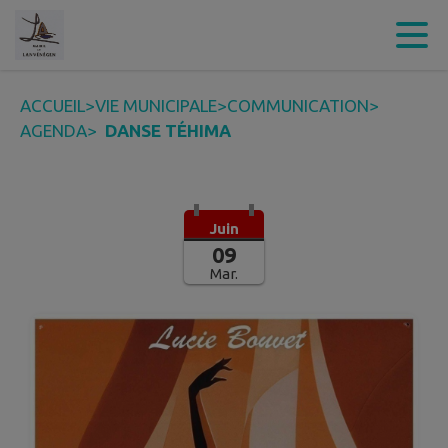
Contenu
Menu
Recherche
Pied de page
ACCUEIL
>
VIE MUNICIPALE
>
COMMUNICATION
>
AGENDA
>
DANSE TÉHIMA
Juin
09
Mar.