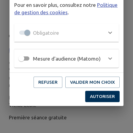
Pour en savoir plus, consultez notre
Politique
📍 Salle municipale de Lanvénégen
de gestion des cookies
.
📅 Tous les mardis, de 10h00 à 11h15
Obligatoire
👉 Inscriptions sur place
📞 Infos & contacts : 06 89 54 14 38 /
lucie.bouvet29@gmail.com
Mesure d'audience (Matomo)
Organisé par
Madame Lucie BOUVET.
Venez partager un moment de douceur et
méditez en mouvement et en harmonie au
REFUSER
VALIDER MON CHOIX
rythme de votre souffle.
AUTORISER
💶 Tarifs : 10€ pour l'adhésion à l'association de la
Vieille Ecole
Première séance gratuite