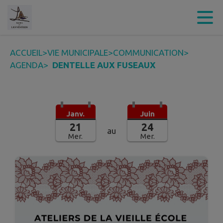
Contenu
Menu
Recherche
Pied de page
ACCUEIL
>
VIE MUNICIPALE
>
COMMUNICATION
>
AGENDA
>
DENTELLE AUX FUSEAUX
Janv.
Juin
21
24
au
Mer.
Mer.