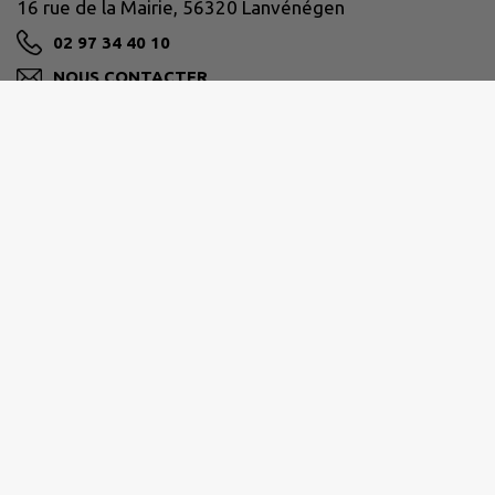
16 rue de la Mairie, 56320 Lanvénégen
02 97 34 40 10
NOUS CONTACTER
M'Y RENDRE
www.lanvenegen.bzh
ROI MORVAN COMMUNAUTÉ
13 Rue Jacques Rodallec, 56110 Gourin