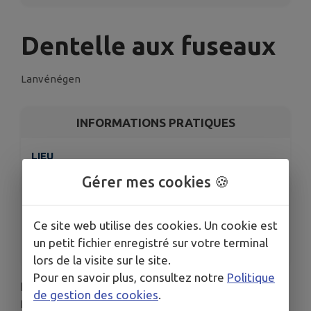
Dentelle aux fuseaux
Lanvénégen
INFORMATIONS PRATIQUES
LIEU
16 Rue de la Mairie, 56320 Lanvénégen
Gérer mes cookies 🍪
DATES
Du mer. 21 janv. au mer. 24 juin
Ce site web utilise des cookies. Un cookie est
HORAIRES
un petit fichier enregistré sur votre terminal
De 14h00 à 16h00
lors de la visite sur le site.
Pour en savoir plus, consultez notre
Politique
Envie de découvrir ou de redécouvrir un savoir-
de gestion des cookies
.
faire traditionnel ?