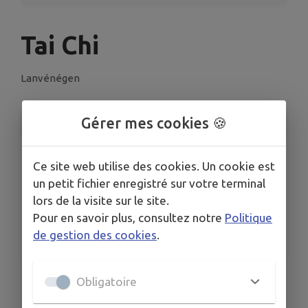
Tai Chi
Lanvénégen
Gérer mes cookies 🍪
INFORMATIONS PRATIQUES
LIEU
Ce site web utilise des cookies. Un cookie est
Tai Chi
un petit fichier enregistré sur votre terminal
DATE
lors de la visite sur le site.
Le jeu. 14 mai
Pour en savoir plus, consultez notre
Politique
HORAIRES
de gestion des cookies
.
De 10h00 à 11h30
Obligatoire
📍 Salle municipale de Lanvénégen
📅 Tous les jeudis, de 10h00 à 11h30