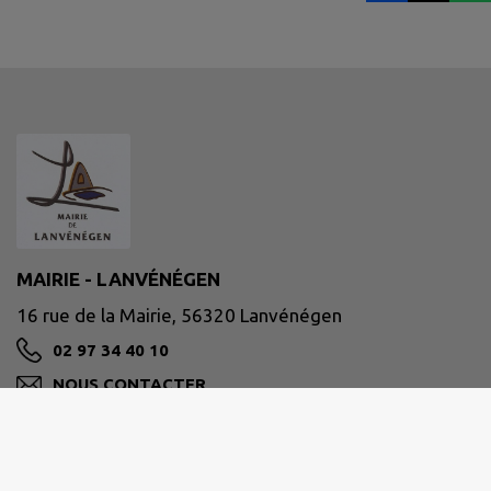
MAIRIE - LANVÉNÉGEN
16 rue de la Mairie, 56320 Lanvénégen
02 97 34 40 10
NOUS CONTACTER
M'Y RENDRE
www.lanvenegen.bzh