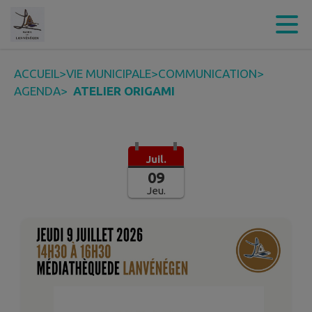
Contenu
Menu
Recherche
Pied de page
ACCUEIL
>
VIE MUNICIPALE
>
COMMUNICATION
>
AGENDA
>
ATELIER ORIGAMI
Juil.
09
Jeu.