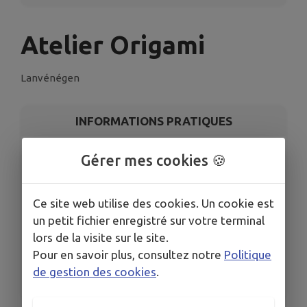
Atelier Origami
Lanvénégen
INFORMATIONS PRATIQUES
LIEU
Gérer mes cookies 🍪
31 Rue Jean Cadic 56320 Lanvénégen
DATE
Ce site web utilise des cookies. Un cookie est
Le jeu. 9 juil.
un petit fichier enregistré sur votre terminal
HORAIRES
lors de la visite sur le site.
De 14h30 à 16h30
Pour en savoir plus, consultez notre
Politique
TARIFS
de gestion des cookies
.
Gratuit