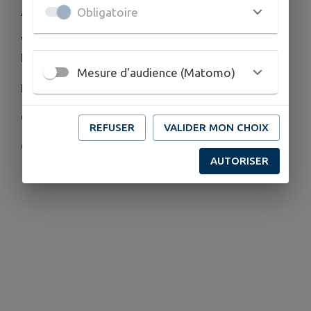
A partir de 15 ans
Obligatoire
Venez découvrir l'origami avec les membres de
l'association "les ateliers de la vieille école".
Mesure d'audience (Matomo)
Entrée libre, de 14h30 à 16h30. Ados et adultes.
Gratuit,
REFUSER
VALIDER MON CHOIX
Café offert.
AUTORISER