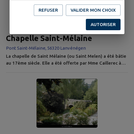
patrimoine culturel. Elle a été endommagée en 1948...
REFUSER
VALIDER MON CHOIX
AUTORISER
Chapelle Saint-Mélaine
Pont Saint-Mélaine, 56320 Lanvénégen
La chapelle de Saint Mélaine (ou Saint Melen) a été bâtie
au 17ème siècle. Elle a été offerte par Mme Caillerec à
l’association Diocésaine de Vannes, ainsi que le placître à
condition expresse que l’immeuble continue à servir à
perpétuité de chapelle dans la commune. Elle héritera de
ce bien de son époux Mathurin Jean Caillerec, leur fils
unique étant mort à la guerre. L'immeuble est situé aux...