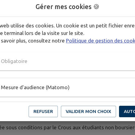
fr
Gérer mes cookies 🍪
 pour soutenir les familles en situations financières diffic
ublic.fr
web utilise des cookies. Un cookie est un petit fichier enre
tribuée par le chef d’établissement scolaire aux lycéens iss
e terminal lors de la visite sur le site.
 savoir plus, consultez notre
Politique de gestion des coo
siers et scolarisés en internat. Plus d’infos sur
Service-Publi
ssionnelle
: destinée aux lycéens boursiers en cursus profe
Obligatoire
ibuée sous conditions (études, âge, diplômes, nationalité e
Mesure d'audience (Matomo)
ès au
simulateur
boursiers les plus méritants, percevable jusqu’à plus de 3 f
REFUSER
VALIDER MON CHOIX
AUT
es plus méritants pour préparer certains concours de la fon
ée sous conditions par le Crous aux étudiants non boursiers