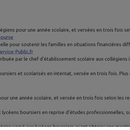
légiens pour une année scolaire, et versées en trois fois s
bourse
lle pour soutenir les familles en situations financières dif
ervice-Public.fr
tribuée par le chef d’établissement scolaire aux collégiens 
ursiers et scolarisés en internat, versée en trois fois. Plus
pour une année scolaire, et versée en trois fois selon les 
 lycéens boursiers en reprise d’études professionnelles, suit
taire versé aux lycéens boursiers ayant obtenu une mentio