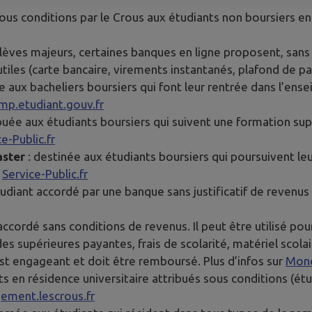
sous conditions par le Crous aux étudiants non boursiers en 
élèves majeurs, certaines banques en ligne proposent, sa
 utiles (carte bancaire, virements instantanés, plafond de p
ée aux bacheliers boursiers qui font leur rentrée dans l’en
mp.etudiant.gouv.fr
ibuée aux étudiants boursiers qui suivent une formation supé
e-Public.fr
aster
: destinée aux étudiants boursiers qui poursuivent l
r
Service-Public.fr
udiant accordé par une banque sans justificatif de reve
accordé sans conditions de revenus. Il peut être utilisé pou
es supérieures payantes, frais de scolarité, matériel scola
st engageant et doit être remboursé. Plus d’infos sur
Monc
s en résidence universitaire attribués sous conditions (étu
ement.lescrous.fr