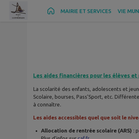
Contenu
Menu
Recherche
Pied de page
MAIRIE ET SERVICES
VIE MUN
Les aides financières pour les élèves et
La scolarité des enfants, adolescents et jeu
Scolaire, bourses, Pass’Sport, etc. Différent
à connaître.
Les aides accessibles quel que soit le niv
Allocation de rentrée scolaire (ARS)
: p
Plus d’infos sur
caf.fr