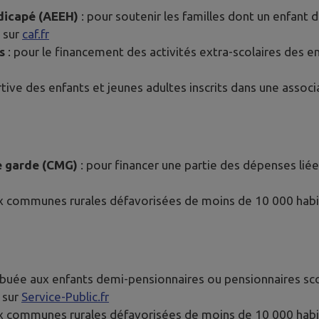
ndicapé (AEEH)
: pour soutenir les familles dont un enfant
 sur
caf.fr
s
: pour le financement des activités extra-scolaires des en
rtive des enfants et jeunes adultes inscrits dans une associ
e garde (CMG)
: pour financer une partie des dépenses lié
ux communes rurales défavorisées de moins de 10 000 habita
ribuée aux enfants demi-pensionnaires ou pensionnaires sc
s sur
Service-Public.fr
ux communes rurales défavorisées de moins de 10 000 habita