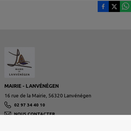
MAIRIE - LANVÉNÉGEN
16 rue de la Mairie, 56320 Lanvénégen
02 97 34 40 10
NOUS CONTACTER
M'Y RENDRE