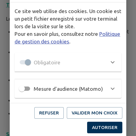
Travaux à réaliser
Ce site web utilise des cookies. Un cookie est
Le débroussaillement consiste notamment à :
un petit fichier enregistré sur votre terminal
lors de la visite sur le site.
Éliminer les broussailles, herbes hautes, ronces et
Pour en savoir plus, consultez notre
Politique
végétation dense ;
de gestion des cookies
.
Élaguer les arbres afin qu’il y ait un espacement
d’au moins 2 mètres entre les branches et les
Obligatoire
constructions ;
Dégager les toitures des branches situées à
moins de 3 mètres ;
Mesure d'audience (Matomo)
Supprimer les arbustes situés sous les arbres ;
Éviter les accumulations de matériaux
REFUSER
VALIDER MON CHOIX
inflammables (bois, déchets verts…).
AUTORISER
Sanctions