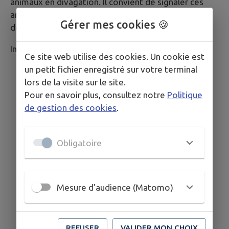
animaux en divagation. Il convient de signaler ces
animaux à la mairie, c'est cette dernière qui
Gérer mes cookies 🍪
demande ensuite l'intervention de la SACPA.
Information à destination des propriétaires:
Ce site web utilise des cookies. Un cookie est
un petit fichier enregistré sur votre terminal
lors de la visite sur le site.
Pour en savoir plus, consultez notre
Politique
de gestion des cookies
.
Obligatoire
Mesure d'audience (Matomo)
REFUSER
VALIDER MON CHOIX