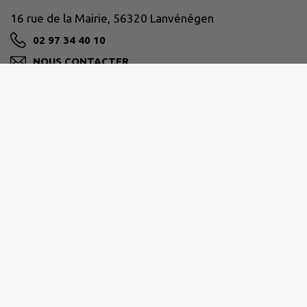
16 rue de la Mairie, 56320 Lanvénégen
02 97 34 40 10
NOUS CONTACTER
M'Y RENDRE
www.lanvenegen.bzh
ROI MORVAN COMMUNAUTÉ
13 Rue Jacques Rodallec, 56110 Gourin