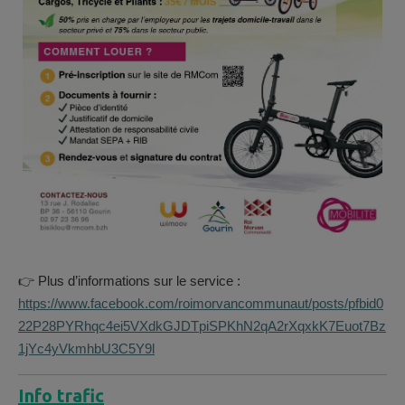
👉
Plus d’informations sur le service :
https://www.facebook.com/roimorvancommunaut/posts/pfbid0
22P28PYRhqc4ei5VXdkGJDTpiSPKhN2qA2rXqxkK7Euot7Bz
1jYc4yVkmhbU3C5Y9l
Info trafic