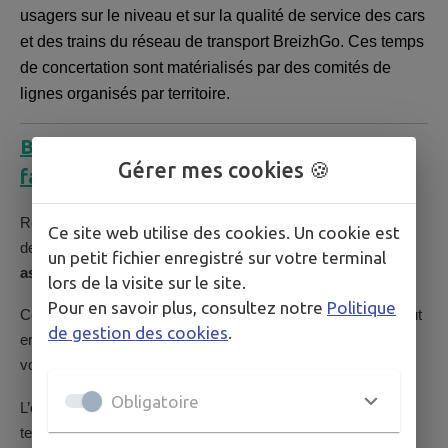
usagers sur le niveau et sur la qualité de service des cars
et des trains du réseau de transport BreizhGo. Ces temps
de concertation sont matérialisés par des comités de
lignes organisés par territoire.
Bisikloù : Louez votre vélo électrique
Gérer mes cookies 🍪
facilement !
Roi Morvan Communauté met en place un nouveau service
Ce site web utilise des cookies. Un cookie est
de mobilité sur le territoire :
Bisiklo
ù
- location de vélos à
un petit fichier enregistré sur votre terminal
assistance électrique
.
lors de la visite sur le site.
Pour en savoir plus, consultez notre
Politique
Ce dispositif vise à faciliter les déplacements du quotidien tout
de gestion des cookies
.
en proposant une alternative économique et écologique à la
voiture.
Obligatoire
L’ouverture des
pré-inscriptions
pour les habitants du
territoire a commencé ce
lundi 16 mars 2026
.