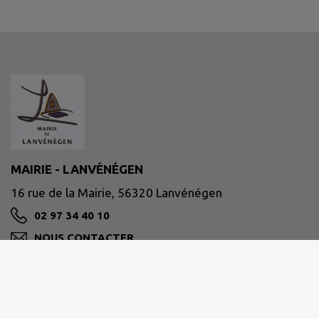
MAIRIE - LANVÉNÉGEN
16 rue de la Mairie, 56320 Lanvénégen
02 97 34 40 10
NOUS CONTACTER
M'Y RENDRE
www.lanvenegen.bzh