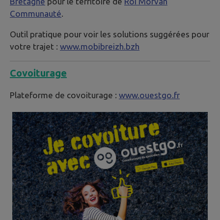
Bretagne
pour le territoire de
Roi Morvan
Communauté
.
Outil pratique pour voir les solutions suggérées pour
votre trajet :
www.mobibreizh.bzh
Covoiturage
Plateforme de covoiturage :
www.ouestgo.fr