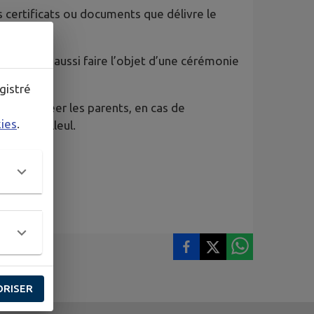
es certificats ou documents que délivre le
. Il peut aussi faire l’objet d’une cérémonie
gistré
de suppléer les parents, en cas de
kies
.
vis du filleul.
ORISER