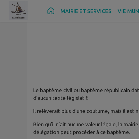
Contenu
Menu
Recherche
Pied de page
MAIRIE ET SERVICES
VIE MUN
Le baptême civil ou baptême républicain date d
d’aucun texte législatif.
Il relèverait plus d’une coutume, mais il es
Bien qu’il n’ait aucune valeur légale, la mai
délégation peut procéder à ce baptême.