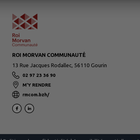
ROI MORVAN COMMUNAUTÉ
13 Rue Jacques Rodallec, 56110 Gourin
02 97 23 36 90
M'Y RENDRE
rmcom.bzh/