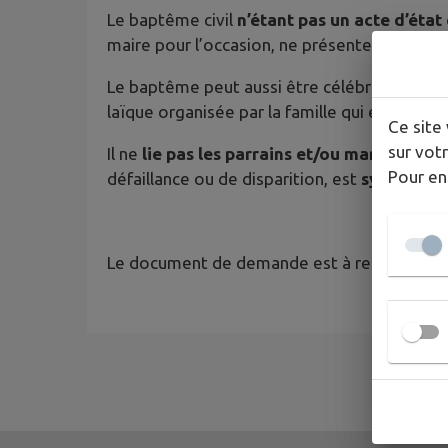
Le baptême civil
n’étant pas un acte d’état ci
maire pour l’occasion, ne présentent
aucune
Le baptême peut aussi être célébré le jour d
laïque organisée par la famille qui elle non p
Ce site 
sur votr
Il ne
lie pas les parrains et/ou marraines p
Pour en
défaillance ou de disparition, est
symboliqu
Le document de demande est à retirer à l’acc