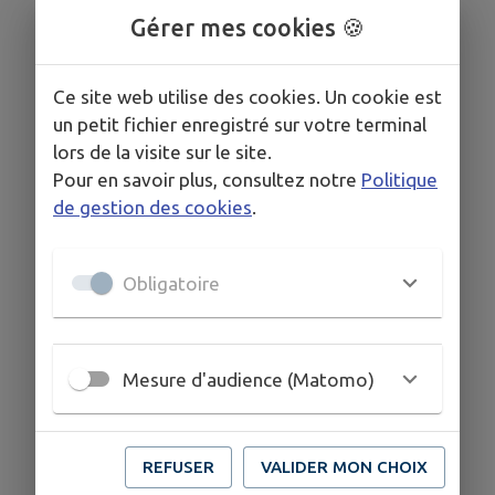
Gérer mes cookies 🍪
Permis de Construire
Permis d'Aménager
Ce site web utilise des cookies. Un cookie est
Permis de démolir
un petit fichier enregistré sur votre terminal
Permis modificatif
lors de la visite sur le site.
Pour en savoir plus, consultez notre
Politique
Bornes cadastrales
de gestion des cookies
.
Le plan climat (PCAET)
SCoT
Obligatoire
Carte grise
Ma Prime Rénov'
Mesure d'audience (Matomo)
REFUSER
VALIDER MON CHOIX